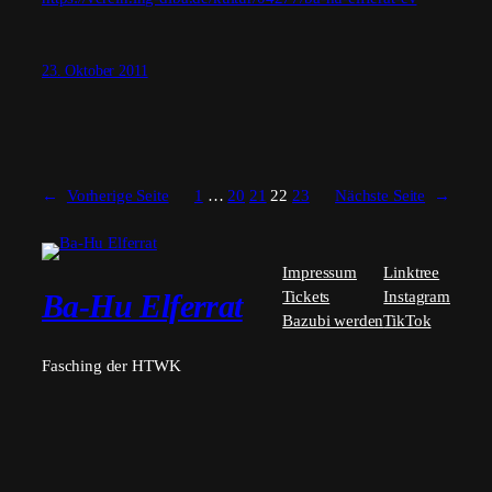
23. Oktober 2011
←
Vorherige Seite
1
…
20
21
22
23
Nächste Seite
→
Impressum
Linktree
Tickets
Instagram
Ba-Hu Elferrat
Bazubi werden
TikTok
Fasching der HTWK