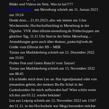
Bilder und Videos im Netz. Was ist los????
Thomas Paatsch
aus
Merseburg
schrieb am
11. Januar 2023
um
19:24
Denkt dran… 21.01.2023, also wie immer am 3.Jan
Wochenende, Hochschulfasching in Merseburg in der
Ölgrube. VVK über elferrat-merseburg.de Frühschoppen am
gleichen Tag, 11.11 Uhr Start in der Sülze Merseburg…
Anmeldungne gern auch über thomas_paatsch@web.de
Grüße vom Elferrat der HS – MER
Tarzan
aus
Markkleeberg
schrieb am
21. Dezember 2022
um
15:03
Frohes Fest und Guten Rutsch! vom Tarzan!
Tarzan
aus
Markkleeberg
schrieb am
15. November 2022
um
08:45
Ich schließe mich dem Leo an. Hat irgendjemand oder von
jemandem gehört, der meinen Ba-Hu Schal in der
Gartenkantine für mich aufbewahrt hat? Wäre schön wenn
ich den am 03.12. wieder bekäme!
Leo
aus
Leipzig
schrieb am
12. November 2022
um
13:07
der 11.11. in der Hochschule war Mega besonders möchte