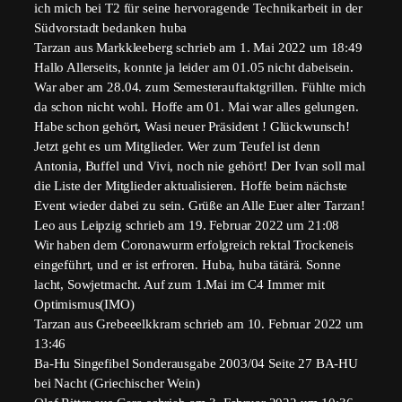
ich mich bei T2 für seine hervoragende Technikarbeit in der
Südvorstadt bedanken huba
Tarzan
aus
Markkleeberg
schrieb am
1. Mai 2022
um
18:49
Hallo Allerseits, konnte ja leider am 01.05 nicht dabeisein.
War aber am 28.04. zum Semesterauftaktgrillen. Fühlte mich
da schon nicht wohl. Hoffe am 01. Mai war alles gelungen.
Habe schon gehört, Wasi neuer Präsident ! Glückwunsch!
Jetzt geht es um Mitglieder. Wer zum Teufel ist denn
Antonia, Buffel und Vivi, noch nie gehört! Der Ivan soll mal
die Liste der Mitglieder aktualisieren. Hoffe beim nächste
Event wieder dabei zu sein. Grüße an Alle Euer alter Tarzan!
Leo
aus
Leipzig
schrieb am
19. Februar 2022
um
21:08
Wir haben dem Coronawurm erfolgreich rektal Trockeneis
eingeführt, und er ist erfroren. Huba, huba tätärä. Sonne
lacht, Sowjetmacht. Auf zum 1.Mai im C4 Immer mit
Optimismus(IMO)
Tarzan
aus
Grebeeelkkram
schrieb am
10. Februar 2022
um
13:46
Ba-Hu Singefibel Sonderausgabe 2003/04 Seite 27 BA-HU
bei Nacht (Griechischer Wein)