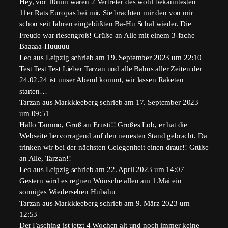
Hey, vor 10min waren 2 Vertreter des wohl bekanntesten
11er Rats Europas bei mir. Sie brachten mir den von mir
schon seit Jahren eingebüßten Ba-Hu Schal wieder. Die
Freude war riesengroß! Grüße an Alle mit einem 3-fache
Baaaaa-Huuuuu
Leo
aus
Leipzig
schrieb am
19. September 2023
um
22:10
Test Test Test Lieber Tarzan und alle Bahus aller Zeiten der
24.02.24 ist unser Abend kommt, wir lassen Raketen
starten…
Tarzan
aus
Markkleeberg
schrieb am
17. September 2023
um
09:51
Hallo Tammo, Gruß an Ernsti!! Großes Lob, er hat die
Webseite hervorragend auf den neuesten Stand gebracht. Da
trinken wir bei der nächsten Gelegenheit einen drauf!! Grüße
an Alle, Tarzan!!
Leo
aus
Leipzig
schrieb am
22. April 2023
um
14:07
Gestern wird es regnen Wünsche allen am 1.Mai ein
sonniges Wiedersehen Hubahu
Tarzan
aus
Markkleeberg
schrieb am
9. März 2023
um
12:53
Der Fasching ist jetzt 4 Wochen alt und noch immer keine