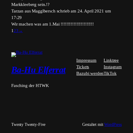
Markkleeberg sein.!?
Tarzan
aus
Magglbersch
schrieb am
24. April 2021
um
17:29
Wir machen was am 1.Mai !!!!!!!!!!!!!!!!!!!!!!!
Navigation
1
2
3
→
der
Gästebuchliste
Impressum
Linktree
Tickets
Instagram
Ba-Hu Elferrat
Bazubi werden
TikTok
Fasching der HTWK
Twenty Twenty-Five
Gestaltet mit
WordPress