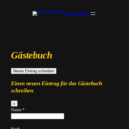
Ba-Hu Elferrat
Gästebuch
Einen neuen Eintrag für das Gästebuch
schreiben
Dieses
x
Formular
Name
*
ausblenden
Stadt