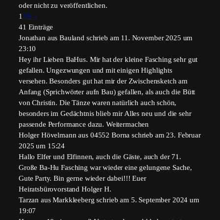
oder nicht zu veröffentlichen.
Navigation
1
2
3
→
der
41 Einträge
Gästebuchliste
Jonathan
aus
Bauland
schrieb am
11. November 2025
um
23:10
Hey ihr Lieben BaHus. Mir hat der kleine Fasching sehr gut
gefallen. Ungezwungen und mit einigen Highlights
versehen. Besonders gut hat mir der Zwischensketch am
Anfang (Sprichwörter aufn Bau) gefallen, als auch die Bütt
von Christin. Die Tänze waren natürlich auch schön,
besonders im Gedächtnis blieb mir Alles neu und die sehr
passende Performance dazu. Weitermachen
Holger Hövelmann
aus
04552 Borna
schrieb am
23. Februar
2025
um
15:24
Hallo Elfer und Elfinnen, auch die Gäste, auch der 71.
Große Ba-Hu Fasching war wieder eine gelungene Sache,
Gute Party. Bin gerne wieder dabei!!! Euer
Heiratsbürovorstand Holger H.
Tarzan
aus
Markkleeberg
schrieb am
5. September 2024
um
19:07