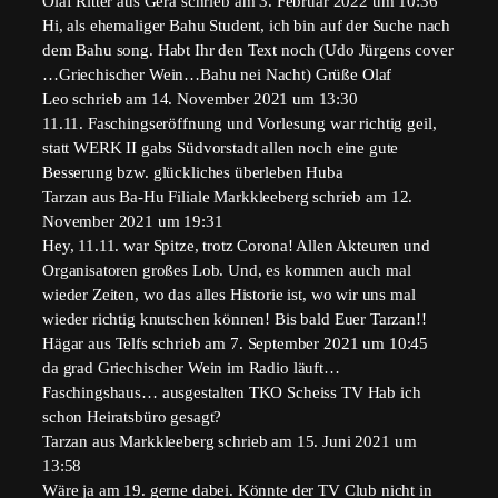
Olaf Ritter
aus
Gera
schrieb am
3. Februar 2022
um
10:36
Hi, als ehemaliger Bahu Student, ich bin auf der Suche nach
dem Bahu song. Habt Ihr den Text noch (Udo Jürgens cover
…Griechischer Wein…Bahu nei Nacht) Grüße Olaf
Leo
schrieb am
14. November 2021
um
13:30
11.11. Faschingseröffnung und Vorlesung war richtig geil,
statt WERK II gabs Südvorstadt allen noch eine gute
Besserung bzw. glückliches überleben Huba
Tarzan
aus
Ba-Hu Filiale Markkleeberg
schrieb am
12.
November 2021
um
19:31
Hey, 11.11. war Spitze, trotz Corona! Allen Akteuren und
Organisatoren großes Lob. Und, es kommen auch mal
wieder Zeiten, wo das alles Historie ist, wo wir uns mal
wieder richtig knutschen können! Bis bald Euer Tarzan!!
Hägar
aus
Telfs
schrieb am
7. September 2021
um
10:45
da grad Griechischer Wein im Radio läuft…
Faschingshaus… ausgestalten TKO Scheiss TV Hab ich
schon Heiratsbüro gesagt?
Tarzan
aus
Markkleeberg
schrieb am
15. Juni 2021
um
13:58
Wäre ja am 19. gerne dabei. Könnte der TV Club nicht in