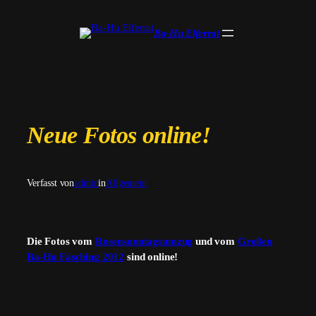
Zum
Inhalt
Ba-Hu Elferrat
springen
Neue Fotos online!
Verfasst von
admin
in
Allgemein
Die Fotos vom
Rosensonntagsumzug
und vom
Großen
Ba-Hu Fasching 2012
sind online!