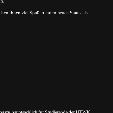
on.
chen Ihnen viel Spaß in ihrem neuen Status als
party
hauptsächlich für Studierende der HTWK,