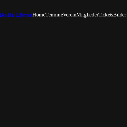
Home
Termine
Verein
Mitglieder
Tickets
Bilder
Ba-Hu Elferrat