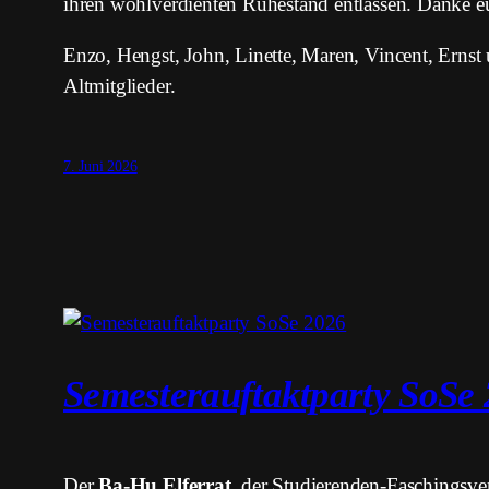
ihren wohlverdienten Ruhestand entlassen. Danke eu
Enzo, Hengst, John, Linette, Maren, Vincent, Ernst
Altmitglieder.
7. Juni 2026
Semesterauftaktparty SoSe
Der
Ba-Hu Elferrat
, der Studierenden-Faschingsve