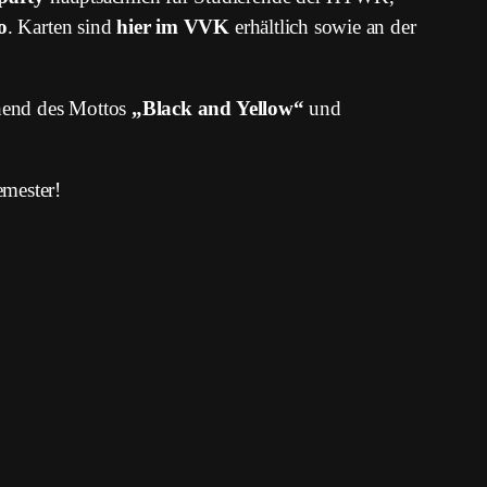
o
. Karten sind
hier im VVK
erhältlich sowie an der
chend des Mottos
„Black and Yellow“
und
emester!