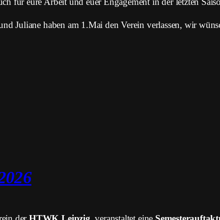
ch für eure Arbeit und euer Engagement in der letzten Sais
 und Juliane haben am 1.Mai den Verein verlassen, wir wüns
 2026
rein der
HTWK Leipzig
, veranstaltet eine
Semesterauftakt