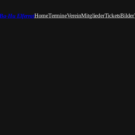
Home
Termine
Verein
Mitglieder
Tickets
Bilder
Ba-Hu Elferrat