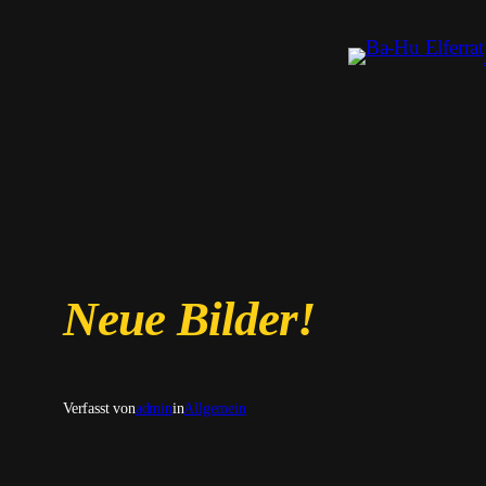
Zum
Inhalt
springen
Neue Bilder!
Verfasst von
admin
in
Allgemein