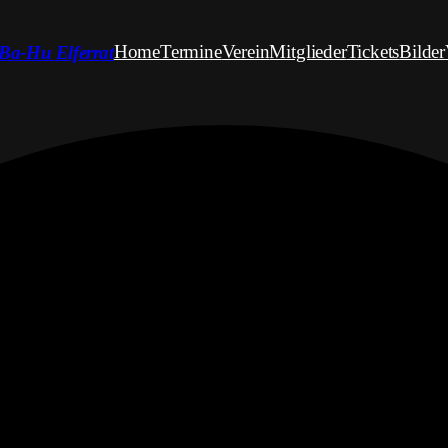
Home
Termine
Verein
Mitglieder
Tickets
Bilder
Ba-Hu Elferrat