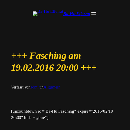
Zum
Inhalt
Ba-Hu Elferrat
springen
+++ Fasching am
19.02.2016 20:00 +++
Verfasst von
admin
in
Allgemein
[ujicountdown id=“Ba-Hu Fasching“ expire=“2016/02/19
20:00″ hide = „true“]