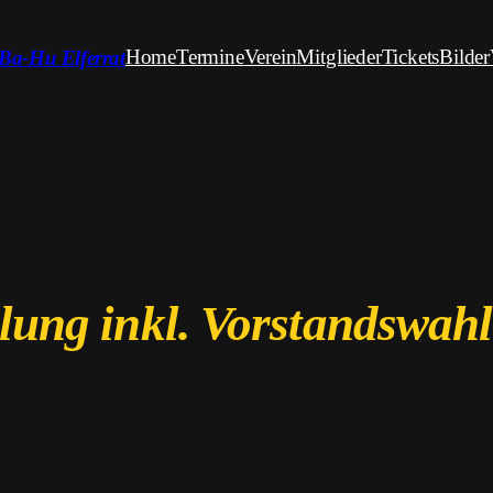
Home
Termine
Verein
Mitglieder
Tickets
Bilder
Ba-Hu Elferrat
ung inkl. Vorstandswahl