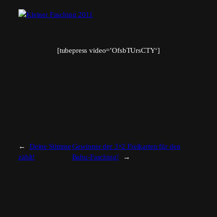
[tubepress video=’OfsbTUrsCTY‘]
←
Deine Stimme
Gewinner der 3×2 Freikarten für den
zählt!
Bahu-Fasching!
→