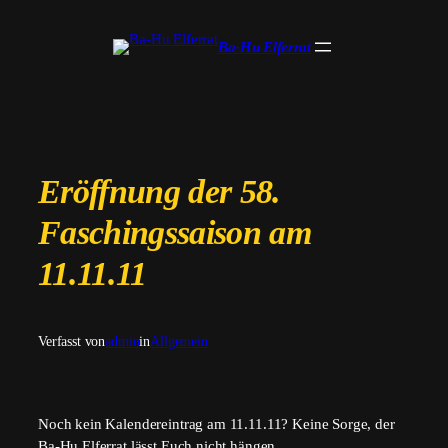
Zum
Inhalt
Ba-Hu Elferrat
springen
Eröffnung der 58.
Faschingssaison am
11.11.11
Verfasst von
admin
in
Allgemein
Noch kein Kalendereintrag am 11.11.11? Keine Sorge, der
Ba-Hu Elferrat lässt Euch nicht hängen.