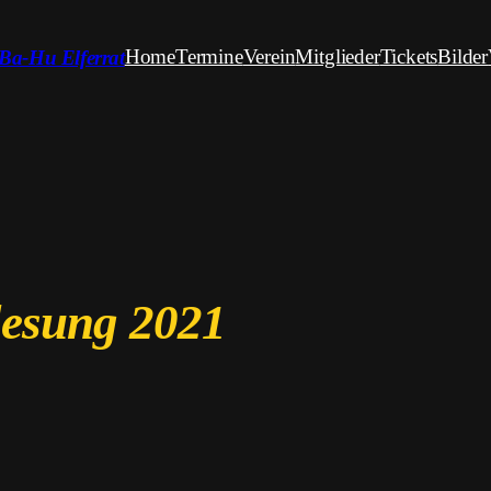
Home
Termine
Verein
Mitglieder
Tickets
Bilder
Ba-Hu Elferrat
lesung 2021