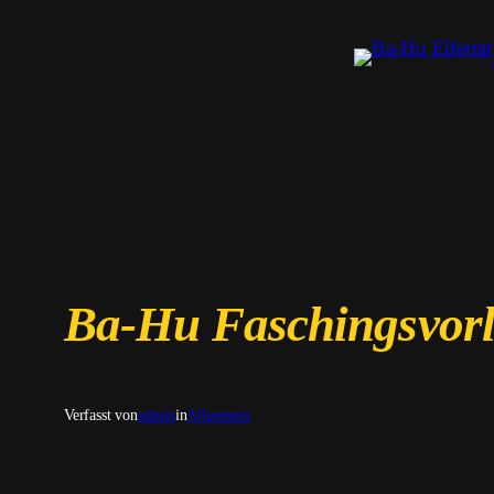
Zum
Inhalt
springen
Ba-Hu Faschingsvor
Verfasst von
admin
in
Allgemein