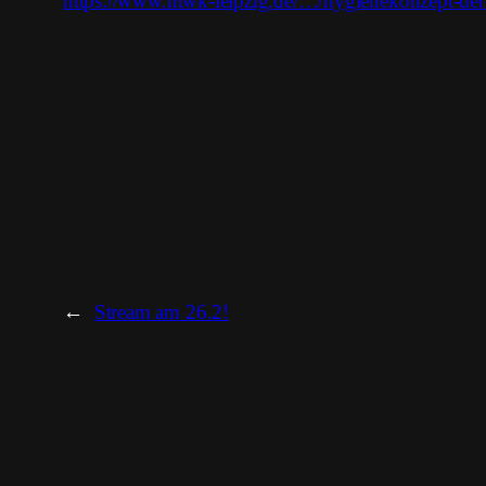
https://www.htwk-leipzig.de/…/hygienekonzept-d
←
Stream am 26.2!