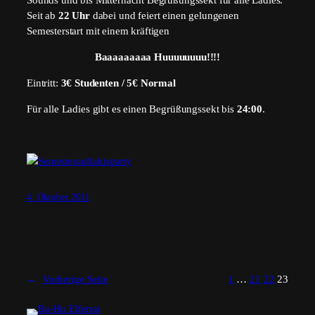
Sounds und bis Mitternacht Begrüßungssekt für alle Ladies.
Seit ab
22 Uhr
dabei und feiert einen gelungenen
Semesterstart mit einem kräftigen
Baaaaaaaaa Huuuuuuuu!!!!
Eintritt:
3€ Studenten / 5€ Normal
Für alle Ladies gibt es einen Begrüßungssekt bis
24:00
.
4. Oktober 2011
←
Vorherige Seite
1
…
21
22
23