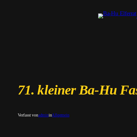
Zum
Inhalt
springen
71. kleiner Ba-Hu Fa
Verfasst von
admin
in
Allgemein