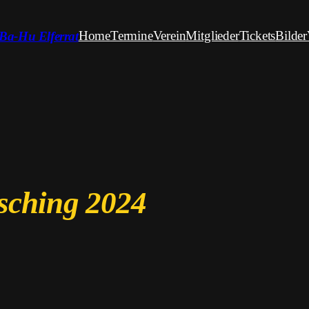
Home
Termine
Verein
Mitglieder
Tickets
Bilder
Ba-Hu Elferrat
sching 2024