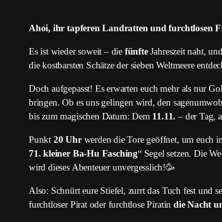
Ahoi, ihr tapferen Landratten und furchtlosen F
Es ist wieder soweit – die
fünfte
Jahreszeit naht, un
die kostbarsten Schätze der sieben Weltmeere entdec
Doch aufgepasst! Es erwarten euch mehr als nur G
bringen. Ob es uns gelingen wird, den sagenumwobe
bis zum magischen Datum: Dem
11.11.
– der Tag, 
Punkt
20 Uhr
werden die Tore geöffnet, um euch in
71. kleiner Ba-Hu Fasching
“ Segel setzen. Die We
wird dieses Abenteuer unvergesslich!🥳
Also: Schnürt eure Stiefel, zurrt das Tuch fest und 
furchtloser Pirat oder furchtlose Piratin
die Nacht u