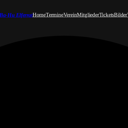
Home
Termine
Verein
Mitglieder
Tickets
Bilder
Ba-Hu Elferrat