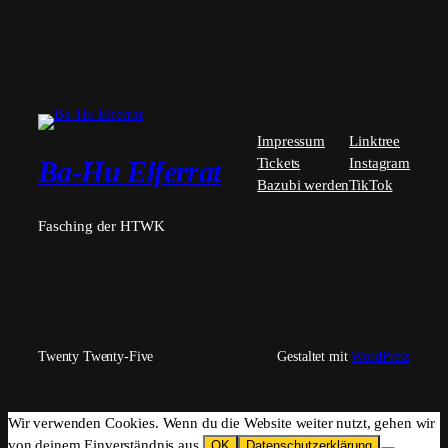
Impressum
Linktree
Tickets
Instagram
Ba-Hu Elferrat
Bazubi werden
TikTok
Fasching der HTWK
Twenty Twenty-Five
Gestaltet mit
WordPress
Wir verwenden Cookies. Wenn du die Website weiter nutzt, gehen wir
von deinem Einverständnis aus.
OK
Datenschutzerklärung