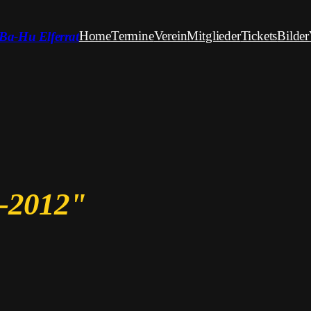
Home
Termine
Verein
Mitglieder
Tickets
Bilder
Ba-Hu Elferrat
u-2012"