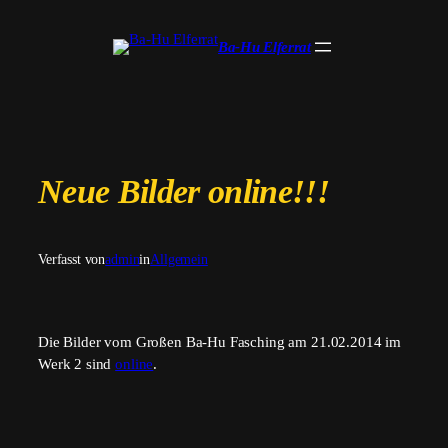
Zum
Inhalt
Ba-Hu Elferrat
springen
Neue Bilder online!!!
Verfasst von
admin
in
Allgemein
Die Bilder vom Großen Ba-Hu Fasching am 21.02.2014 im
Werk 2 sind
online
.