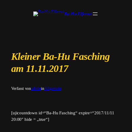
Zum
Inhalt
Ba-Hu Elferrat
springen
Kleiner Ba-Hu Fasching
am 11.11.2017
Verfasst von
admin
in
Allgemein
[ujicountdown id=“Ba-Hu Fasching“ expire=“2017/11/11
20:00″ hide = „true“]