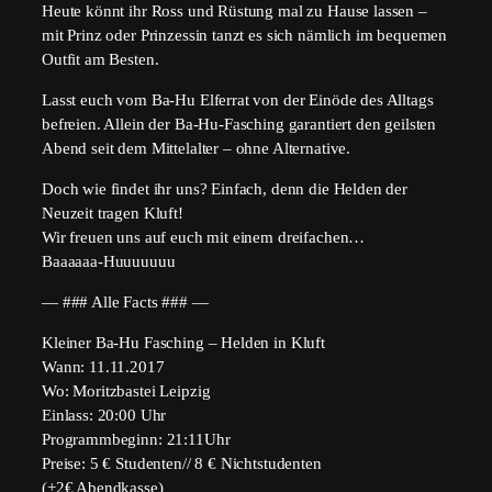
Heute könnt ihr Ross und Rüstung mal zu Hause lassen –
mit Prinz oder Prinzessin tanzt es sich nämlich im bequemen
Outfit am Besten.
Lasst euch vom Ba-Hu Elferrat von der Einöde des Alltags
befreien. Allein der Ba-Hu-Fasching garantiert den geilsten
Abend seit dem Mittelalter – ohne Alternative.
Doch wie findet ihr uns? Einfach, denn die Helden der
Neuzeit tragen Kluft!
Wir freuen uns auf euch mit einem dreifachen…
Baaaaaa-Huuuuuuu
— ### Alle Facts ### —
Kleiner Ba-Hu Fasching – Helden in Kluft
Wann: 11.11.2017
Wo: Moritzbastei Leipzig
Einlass: 20:00 Uhr
Programmbeginn: 21:11Uhr
Preise: 5 € Studenten// 8 € Nichtstudenten
(+2€ Abendkasse)