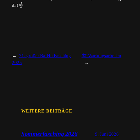
da! ☝️
←
71. großer Ba-Hu Fasching
🏗️ Wartungsarbeiten
2025
→
WEITERE BEITRÄGE
Sommerfasching 2026
9. Juni 2026