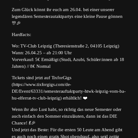
Zum Glück könnt ihr euch am 26.04. bei einer unserer
legendären Semesterautaktpartys eine kleine Pause gönnen
🎊🎉
Hardfacts:
Wo: TV-Club Leipzig (Theresienstraße 2, 04105 Leipzig)
Wann: 26.04.25 – ab 21:00 Uhr
Vorverkauf: 5€ Ermäßigt (Studi, Azubi, Schüler:innen ab 18
Jahren) // 8€ Normal
Tickets sind jetzt auf TixforGigs
(https://www.tixforgigs.com/de-
DE/Event/63331/semesterauftaktparty-htwk-leipzig-vom-ba-
hu-elferrat-tv-club-leipzig) erhältlich! ❤️
Wenn ihr also Lust habt, so richtig das neue Semester oder
auch einfach den Sommer einzuläuten, dann ist das DIE
Chance! 💃🎉
Und jetzt das Beste: Für die ersten 50 Leute am Abend gibt
es auch noch einen gratis Shot obendrauf, also seid zeitig