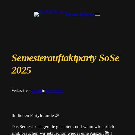
Zum
Inhalt
Ba-Hu Elferrat
springen
Semesterauftaktparty SoSe
2025
Verfasst von
admin
in
Allgemein
Ihr lieben Partyfreunde 🎉
Das Semester ist gerade gestartet.. und wenn wir ehrlich
sind, brauchen wir jetzt schon wieder eine Auszeit 📚‼️