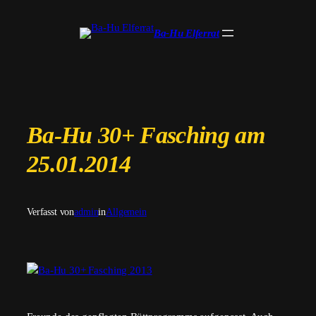
Zum
Inhalt
Ba-Hu Elferrat
springen
Ba-Hu 30+ Fasching am
25.01.2014
Verfasst von
admin
in
Allgemein