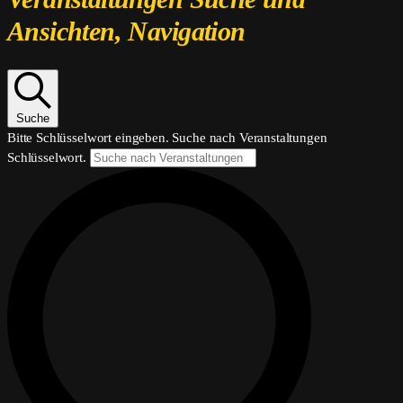
für
Ansichten, Navigation
28.
Juni
2026
Suche
Bitte Schlüsselwort eingeben. Suche nach Veranstaltungen
Schlüsselwort.